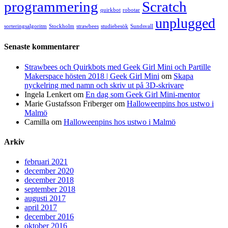
programmering
Scratch
quirkbot
robotar
unplugged
sorteringsalgoritm
Stockholm
strawbees
studiebesök
Sundsvall
Senaste kommentarer
Strawbees och Quirkbots med Geek Girl Mini och Partille
Makerspace hösten 2018 | Geek Girl Mini
om
Skapa
nyckelring med namn och skriv ut på 3D-skrivare
Ingela Lenkert
om
En dag som Geek Girl Mini-mentor
Marie Gustafsson Friberger
om
Halloweenpins hos ustwo i
Malmö
Camilla
om
Halloweenpins hos ustwo i Malmö
Arkiv
februari 2021
december 2020
december 2018
september 2018
augusti 2017
april 2017
december 2016
oktober 2016