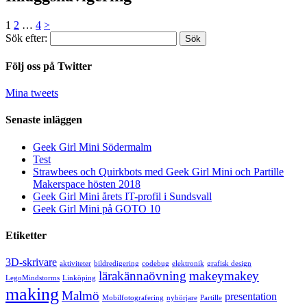
1
2
…
4
>
Sök efter:
Följ oss på Twitter
Mina tweets
Senaste inläggen
Geek Girl Mini Södermalm
Test
Strawbees och Quirkbots med Geek Girl Mini och Partille
Makerspace hösten 2018
Geek Girl Mini årets IT-profil i Sundsvall
Geek Girl Mini på GOTO 10
Etiketter
3D-skrivare
aktiviteter
bildredigering
codebug
elektronik
grafisk design
lärakännaövning
makeymakey
LegoMindstorms
Linköping
making
Malmö
presentation
Mobilfotografering
nybörjare
Partille