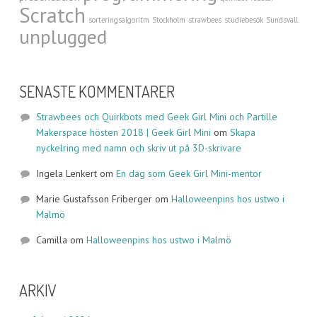
Scratch
sorteringsalgoritm
Stockholm
strawbees
studiebesök
Sundsvall
unplugged
SENASTE KOMMENTARER
Strawbees och Quirkbots med Geek Girl Mini och Partille
Makerspace hösten 2018 | Geek Girl Mini
om
Skapa
nyckelring med namn och skriv ut på 3D-skrivare
Ingela Lenkert
om
En dag som Geek Girl Mini-mentor
Marie Gustafsson Friberger
om
Halloweenpins hos ustwo i
Malmö
Camilla
om
Halloweenpins hos ustwo i Malmö
ARKIV