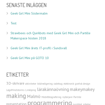
SENASTE INLÄGGEN
Geek Girl Mini Södermalm
Test
Strawbees och Quirkbots med Geek Girl Mini och Partille
Makerspace hösten 2018
Geek Girl Mini årets IT-profil i Sundsvall
Geek Girl Mini på GOTO 10
ETIKETTER
3D-skrivare
aktiviteter
bildredigering
codebug
elektronik
grafisk design
lärakännaövning
makeymakey
LegoMindstorms
Linköping
making
Malmö
Mobilfotografering
nybörjare
Partille
programmering
presentation
quirkbot
robotar