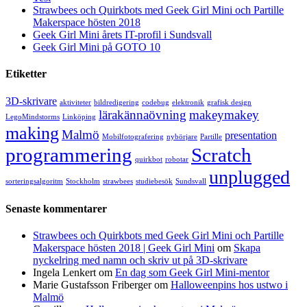
Strawbees och Quirkbots med Geek Girl Mini och Partille
Makerspace hösten 2018
Geek Girl Mini årets IT-profil i Sundsvall
Geek Girl Mini på GOTO 10
Etiketter
3D-skrivare
aktiviteter
bildredigering
codebug
elektronik
grafisk design
lärakännaövning
makeymakey
LegoMindstorms
Linköping
making
Malmö
presentation
Mobilfotografering
nybörjare
Partille
programmering
Scratch
quirkbot
robotar
unplugged
sorteringsalgoritm
Stockholm
strawbees
studiebesök
Sundsvall
Senaste kommentarer
Strawbees och Quirkbots med Geek Girl Mini och Partille
Makerspace hösten 2018 | Geek Girl Mini
om
Skapa
nyckelring med namn och skriv ut på 3D-skrivare
Ingela Lenkert
om
En dag som Geek Girl Mini-mentor
Marie Gustafsson Friberger
om
Halloweenpins hos ustwo i
Malmö