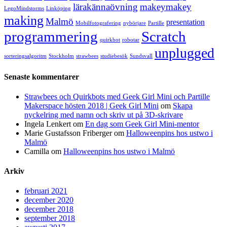
lärakännaövning
makeymakey
LegoMindstorms
Linköping
making
Malmö
presentation
Mobilfotografering
nybörjare
Partille
programmering
Scratch
quirkbot
robotar
unplugged
sorteringsalgoritm
Stockholm
strawbees
studiebesök
Sundsvall
Senaste kommentarer
Strawbees och Quirkbots med Geek Girl Mini och Partille
Makerspace hösten 2018 | Geek Girl Mini
om
Skapa
nyckelring med namn och skriv ut på 3D-skrivare
Ingela Lenkert
om
En dag som Geek Girl Mini-mentor
Marie Gustafsson Friberger
om
Halloweenpins hos ustwo i
Malmö
Camilla
om
Halloweenpins hos ustwo i Malmö
Arkiv
februari 2021
december 2020
december 2018
september 2018