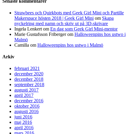
Senaste kommentarer
Strawbees och Quirkbots med Geek Girl Mini och Partille
Makerspace hösten 2018 | Geek Girl Mini
om
Skapa
nyckelring med namn och skriv ut på 3D-skrivare
Ingela Lenkert
om
En dag som Geek Girl Mini-mentor
Marie Gustafsson Friberger
om
Halloweenpins hos ustwo i
Malmö
Camilla
om
Halloweenpins hos ustwo i Malmö
Arkiv
februari 2021
december 2020
december 2018
september 2018
augusti 2017
april 2017
december 2016
oktober 2016
augusti 2016
juni 2016
maj 2016
april 2016
mars 2016