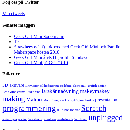
Följ oss på Twitter
Mina tweets
Senaste inläggen
Geek Girl Mini Södermalm
Test
Strawbees och Quirkbots med Geek Girl Mini och Partille
Makerspace hösten 2018
Geek Girl Mini årets IT-profil i Sundsvall
Geek Girl Mini på GOTO 10
Etiketter
3D-skrivare
aktiviteter
bildredigering
codebug
elektronik
grafisk design
lärakännaövning
makeymakey
LegoMindstorms
Linköping
making
Malmö
presentation
Mobilfotografering
nybörjare
Partille
programmering
Scratch
quirkbot
robotar
unplugged
sorteringsalgoritm
Stockholm
strawbees
studiebesök
Sundsvall