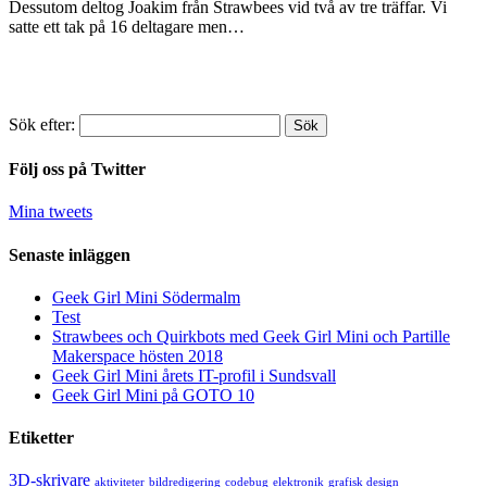
Dessutom deltog Joakim från Strawbees vid två av tre träffar. Vi
satte ett tak på 16 deltagare men…
Sök efter:
Följ oss på Twitter
Mina tweets
Senaste inläggen
Geek Girl Mini Södermalm
Test
Strawbees och Quirkbots med Geek Girl Mini och Partille
Makerspace hösten 2018
Geek Girl Mini årets IT-profil i Sundsvall
Geek Girl Mini på GOTO 10
Etiketter
3D-skrivare
aktiviteter
bildredigering
codebug
elektronik
grafisk design