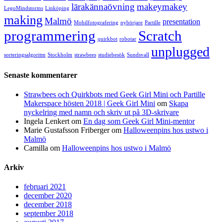
lärakännaövning
makeymakey
LegoMindstorms
Linköping
making
Malmö
presentation
Mobilfotografering
nybörjare
Partille
programmering
Scratch
quirkbot
robotar
unplugged
sorteringsalgoritm
Stockholm
strawbees
studiebesök
Sundsvall
Senaste kommentarer
Strawbees och Quirkbots med Geek Girl Mini och Partille
Makerspace hösten 2018 | Geek Girl Mini
om
Skapa
nyckelring med namn och skriv ut på 3D-skrivare
Ingela Lenkert
om
En dag som Geek Girl Mini-mentor
Marie Gustafsson Friberger
om
Halloweenpins hos ustwo i
Malmö
Camilla
om
Halloweenpins hos ustwo i Malmö
Arkiv
februari 2021
december 2020
december 2018
september 2018