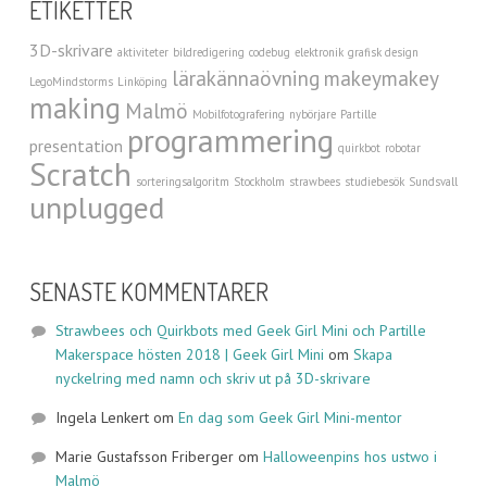
ETIKETTER
3D-skrivare
aktiviteter
bildredigering
codebug
elektronik
grafisk design
lärakännaövning
makeymakey
LegoMindstorms
Linköping
making
Malmö
Mobilfotografering
nybörjare
Partille
programmering
presentation
quirkbot
robotar
Scratch
sorteringsalgoritm
Stockholm
strawbees
studiebesök
Sundsvall
unplugged
SENASTE KOMMENTARER
Strawbees och Quirkbots med Geek Girl Mini och Partille
Makerspace hösten 2018 | Geek Girl Mini
om
Skapa
nyckelring med namn och skriv ut på 3D-skrivare
Ingela Lenkert
om
En dag som Geek Girl Mini-mentor
Marie Gustafsson Friberger
om
Halloweenpins hos ustwo i
Malmö