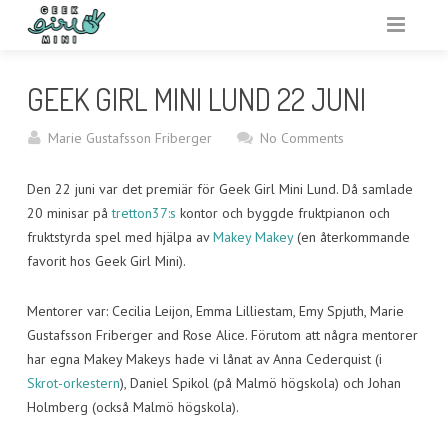
VARFÖR GEEK GIRL MINI?
GEEK GIRL MINI LUND 22 JUNI
ARRANGERA
Marie Gustafsson Friberger
No Comments
AKTIVITETSBANK
Den 22 juni var det premiär för Geek Girl Mini Lund. Då samlade
VAR?
20 minisar på
tretton37:s
kontor och byggde fruktpianon och
fruktstyrda spel med hjälpa av
Makey Makey
(en återkommande
RESURSER
favorit hos Geek Girl Mini).
OM
Mentorer var: Cecilia Leijon, Emma Lilliestam, Emy Spjuth, Marie
Gustafsson Friberger and Rose Alice. Förutom att några mentorer
har egna Makey Makeys hade vi lånat av Anna Cederquist (i
Skrot-orkestern
), Daniel Spikol (på Malmö högskola) och Johan
Holmberg (också Malmö högskola).