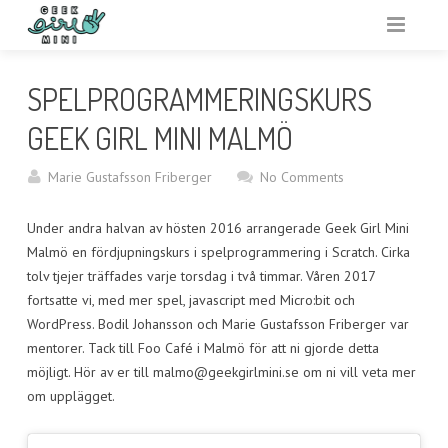
VARFÖR GEEK GIRL MINI?
SPELPROGRAMMERINGSKURS
ARRANGERA
GEEK GIRL MINI MALMÖ
AKTIVITETSBANK
Marie Gustafsson Friberger
No Comments
VAR?
Under andra halvan av hösten 2016 arrangerade Geek Girl Mini
Malmö en fördjupningskurs i spelprogrammering i Scratch. Cirka
RESURSER
tolv tjejer träffades varje torsdag i två timmar. Våren 2017
fortsatte vi, med mer spel, javascript med Micro:bit och
OM
WordPress. Bodil Johansson och Marie Gustafsson Friberger var
mentorer. Tack till Foo Café i Malmö för att ni gjorde detta
möjligt. Hör av er till malmo@geekgirlmini.se om ni vill veta mer
om upplägget.