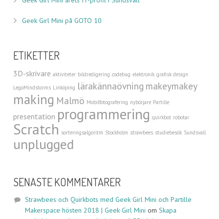
Geek Girl Mini på GOTO 10
ETIKETTER
3D-skrivare
aktiviteter
bildredigering
codebug
elektronik
grafisk design
lärakännaövning
makeymakey
LegoMindstorms
Linköping
making
Malmö
Mobilfotografering
nybörjare
Partille
programmering
presentation
quirkbot
robotar
Scratch
sorteringsalgoritm
Stockholm
strawbees
studiebesök
Sundsvall
unplugged
SENASTE KOMMENTARER
Strawbees och Quirkbots med Geek Girl Mini och Partille
Makerspace hösten 2018 | Geek Girl Mini
om
Skapa