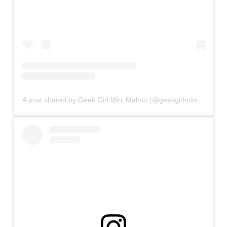
A post shared by Geek Girl Mini Malmö (@geekgirlminimo)