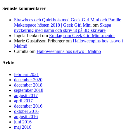
Senaste kommentarer
Strawbees och Quirkbots med Geek Girl Mini och Partille
Makerspace hösten 2018 | Geek Girl Mini
om
Skapa
nyckelring med namn och skriv ut på 3D-skrivare
Ingela Lenkert
om
En dag som Geek Girl Mini-mentor
Marie Gustafsson Friberger
om
Halloweenpins hos ustwo i
Malmö
Camilla
om
Halloweenpins hos ustwo i Malmö
Arkiv
februari 2021
december 2020
december 2018
september 2018
augusti 2017
april 2017
december 2016
oktober 2016
augusti 2016
juni 2016
maj 2016