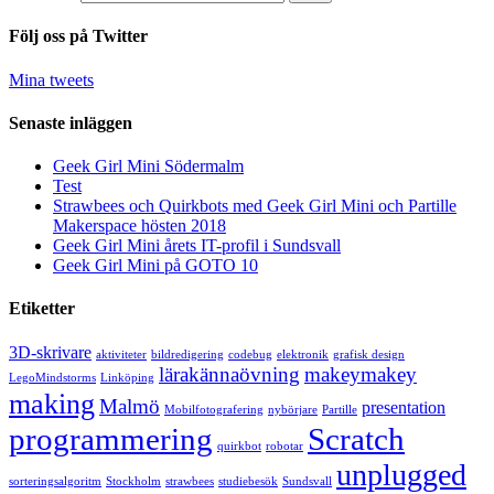
Följ oss på Twitter
Mina tweets
Senaste inläggen
Geek Girl Mini Södermalm
Test
Strawbees och Quirkbots med Geek Girl Mini och Partille
Makerspace hösten 2018
Geek Girl Mini årets IT-profil i Sundsvall
Geek Girl Mini på GOTO 10
Etiketter
3D-skrivare
aktiviteter
bildredigering
codebug
elektronik
grafisk design
lärakännaövning
makeymakey
LegoMindstorms
Linköping
making
Malmö
presentation
Mobilfotografering
nybörjare
Partille
programmering
Scratch
quirkbot
robotar
unplugged
sorteringsalgoritm
Stockholm
strawbees
studiebesök
Sundsvall