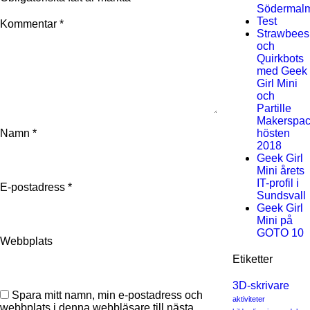
Södermal
Test
Kommentar
*
Strawbees
och
Quirkbots
med Geek
Girl Mini
och
Partille
Makerspa
Namn
*
hösten
2018
Geek Girl
Mini årets
IT-profil i
E-postadress
*
Sundsvall
Geek Girl
Mini på
GOTO 10
Webbplats
Etiketter
3D-skrivare
Spara mitt namn, min e-postadress och
aktiviteter
webbplats i denna webbläsare till nästa