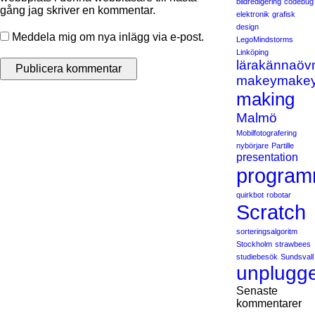
bildredigering
codebug
gång jag skriver en kommentar.
elektronik
grafisk
design
Meddela mig om nya inlägg via e-post.
LegoMindstorms
Linköping
lärakännaöv
makeymake
making
Malmö
Mobilfotografering
nybörjare
Partille
presentation
program
quirkbot
robotar
Scratch
sorteringsalgoritm
Stockholm
strawbees
studiebesök
Sundsvall
unplugg
Senaste
kommentarer