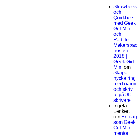
Strawbees
och
Quirkbots
med Geek
Girl Mini
och
Partille
Makerspa
hösten
2018 |
Geek Girl
Mini
om
Skapa
nyckelring
med namn
och skriv
ut på 3D-
skrivare
Ingela
Lenkert
om
En dag
som Geek
Girl Mini-
mentor