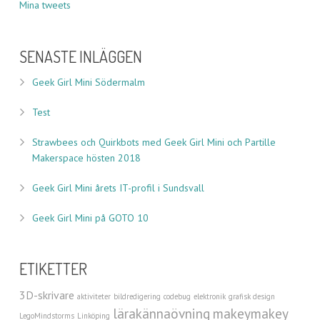
Mina tweets
SENASTE INLÄGGEN
Geek Girl Mini Södermalm
Test
Strawbees och Quirkbots med Geek Girl Mini och Partille
Makerspace hösten 2018
Geek Girl Mini årets IT-profil i Sundsvall
Geek Girl Mini på GOTO 10
ETIKETTER
3D-skrivare
aktiviteter
bildredigering
codebug
elektronik
grafisk design
lärakännaövning
makeymakey
LegoMindstorms
Linköping