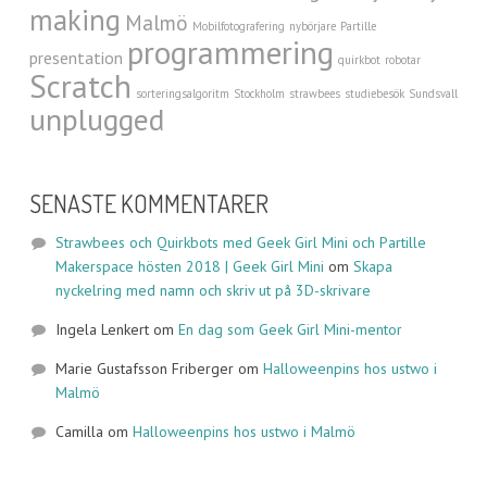
making
Malmö
Mobilfotografering
nybörjare
Partille
programmering
presentation
quirkbot
robotar
Scratch
sorteringsalgoritm
Stockholm
strawbees
studiebesök
Sundsvall
unplugged
SENASTE KOMMENTARER
Strawbees och Quirkbots med Geek Girl Mini och Partille
Makerspace hösten 2018 | Geek Girl Mini
om
Skapa
nyckelring med namn och skriv ut på 3D-skrivare
Ingela Lenkert
om
En dag som Geek Girl Mini-mentor
Marie Gustafsson Friberger
om
Halloweenpins hos ustwo i
Malmö
Camilla
om
Halloweenpins hos ustwo i Malmö