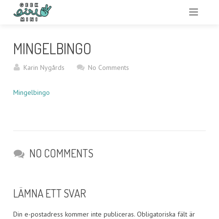
VARFÖR GEEK GIRL MINI?
MINGELBINGO
ARRANGERA
Karin Nygårds
No Comments
AKTIVITETSBANK
Mingelbingo
VAR?
RESURSER
OM
NO COMMENTS
LÄMNA ETT SVAR
Din e-postadress kommer inte publiceras.
Obligatoriska fält är