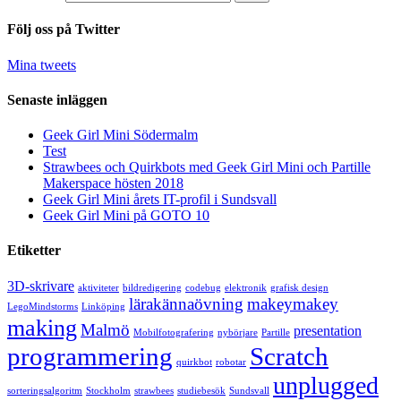
Följ oss på Twitter
Mina tweets
Senaste inläggen
Geek Girl Mini Södermalm
Test
Strawbees och Quirkbots med Geek Girl Mini och Partille
Makerspace hösten 2018
Geek Girl Mini årets IT-profil i Sundsvall
Geek Girl Mini på GOTO 10
Etiketter
3D-skrivare
aktiviteter
bildredigering
codebug
elektronik
grafisk design
lärakännaövning
makeymakey
LegoMindstorms
Linköping
making
Malmö
presentation
Mobilfotografering
nybörjare
Partille
programmering
Scratch
quirkbot
robotar
unplugged
sorteringsalgoritm
Stockholm
strawbees
studiebesök
Sundsvall