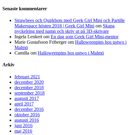
Senaste kommentarer
Strawbees och Quirkbots med Geek Girl Mini och Partille
Makerspace hösten 2018 | Geek Girl Mini
om
Skapa
nyckelring med namn och skriv ut på 3D-skrivare
Ingela Lenkert
om
En dag som Geek Girl Mini-mentor
Marie Gustafsson Friberger
om
Halloweenpins hos ustwo i
Malmö
Camilla
om
Halloweenpins hos ustwo i Malmö
Arkiv
februari 2021
december 2020
december 2018
september 2018
augusti 2017
april 2017
december 2016
oktober 2016
augusti 2016
juni 2016
maj 2016