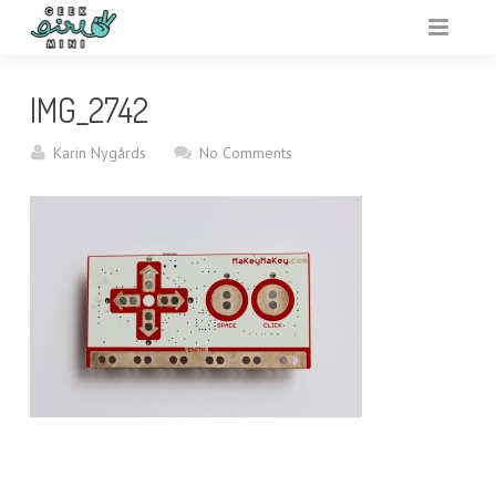
VARFÖR GEEK GIRL MINI?
IMG_2742
ARRANGERA
Karin Nygårds
No Comments
AKTIVITETSBANK
VAR?
RESURSER
OM