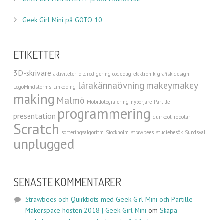
Geek Girl Mini på GOTO 10
ETIKETTER
3D-skrivare
aktiviteter
bildredigering
codebug
elektronik
grafisk design
lärakännaövning
makeymakey
LegoMindstorms
Linköping
making
Malmö
Mobilfotografering
nybörjare
Partille
programmering
presentation
quirkbot
robotar
Scratch
sorteringsalgoritm
Stockholm
strawbees
studiebesök
Sundsvall
unplugged
SENASTE KOMMENTARER
Strawbees och Quirkbots med Geek Girl Mini och Partille
Makerspace hösten 2018 | Geek Girl Mini
om
Skapa