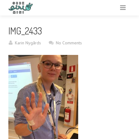
VARFÖR GEEK GIRL MINI?
IMG_2433
ARRANGERA
Karin Nygårds
No Comments
AKTIVITETSBANK
VAR?
RESURSER
OM