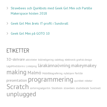
Strawbees och Quirkbots med Geek Girl Mini och Partille
Makerspace hösten 2018
Geek Girl Mini årets IT-profil i Sundsvall
Geek Girl Mini på GOTO 10
ETIKETTER
3D-skrivare
aktiviteter
bildredigering
codebug
elektronik
grafisk design
lärakännaövning
makeymakey
LegoMindstorms
Linköping
making
Malmö
Mobilfotografering
nybörjare
Partille
programmering
presentation
quirkbot
robotar
Scratch
sorteringsalgoritm
Stockholm
strawbees
studiebesök
Sundsvall
unplugged