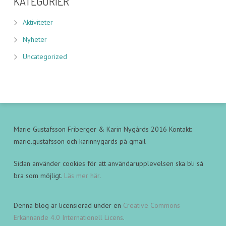
KATEGORIER
Aktiviteter
Nyheter
Uncategorized
Marie Gustafsson Friberger & Karin Nygårds 2016 Kontakt:
marie.gustafsson och karinnygards på gmail
Sidan använder cookies för att användarupplevelsen ska bli så
bra som möjligt.
Läs mer här
.
Denna blog är licensierad under en
Creative Commons
Erkännande 4.0 Internationell Licens
.