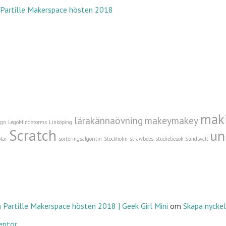
 Partille Makerspace hösten 2018
mak
lärakännaövning
makeymakey
ign
LegoMindstorms
Linköping
Scratch
un
tar
sorteringsalgoritm
Stockholm
strawbees
studiebesök
Sundsvall
 Partille Makerspace hösten 2018 | Geek Girl Mini
om
Skapa nyckel
entor