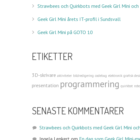
Strawbees och Quirkbots med Geek Girl Mini och
Geek Girl Mini årets IT-profil i Sundsvall
Geek Girl Mini på GOTO 10
ETIKETTER
3D-skrivare
aktiviteter
bildredigering
codebug
elektronik
grafisk des
programmering
presentation
quirkbot
robo
SENASTE KOMMENTARER
Strawbees och Quirkbots med Geek Girl Mini och
Ingela Lenkert
om
En dag som Geek Girl Mini-m