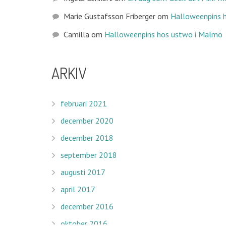
Marie Gustafsson Friberger & Karin Nygårds 2016 K
Marie Gustafsson Friberger
om
Halloweenpins 
Sidan använder cookies för att användarupplevelsen
Camilla
om
Halloweenpins hos ustwo i Malmö
Denna blog är licensierad under en
Creative Common
ARKIV
PROJEKTSTÖD
februari 2021
december 2020
december 2018
september 2018
augusti 2017
april 2017
december 2016
oktober 2016