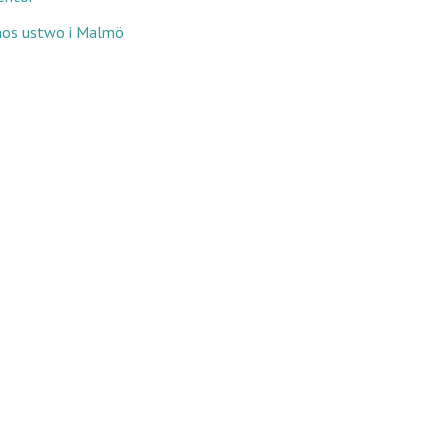
ontakt: marie.gustafsson och karinnygards på gmail
hos ustwo i Malmö
 ska bli så bra som möjligt.
Läs mer här
.
s Erkännande 4.0 Internationell Licens
.