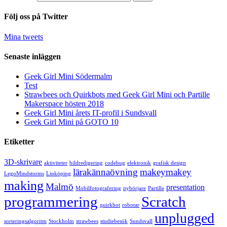
Följ oss på Twitter
Mina tweets
Senaste inläggen
Geek Girl Mini Södermalm
Test
Strawbees och Quirkbots med Geek Girl Mini och Partille
Makerspace hösten 2018
Geek Girl Mini årets IT-profil i Sundsvall
Geek Girl Mini på GOTO 10
Etiketter
3D-skrivare
aktiviteter
bildredigering
codebug
elektronik
grafisk design
lärakännaövning
makeymakey
LegoMindstorms
Linköping
making
Malmö
presentation
Mobilfotografering
nybörjare
Partille
programmering
Scratch
quirkbot
robotar
unplugged
sorteringsalgoritm
Stockholm
strawbees
studiebesök
Sundsvall