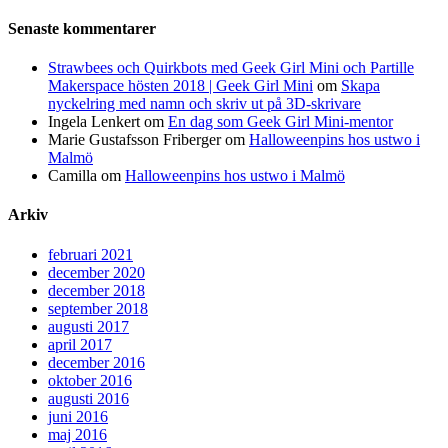
Senaste kommentarer
Strawbees och Quirkbots med Geek Girl Mini och Partille
Makerspace hösten 2018 | Geek Girl Mini
om
Skapa
nyckelring med namn och skriv ut på 3D-skrivare
Ingela Lenkert
om
En dag som Geek Girl Mini-mentor
Marie Gustafsson Friberger
om
Halloweenpins hos ustwo i
Malmö
Camilla
om
Halloweenpins hos ustwo i Malmö
Arkiv
februari 2021
december 2020
december 2018
september 2018
augusti 2017
april 2017
december 2016
oktober 2016
augusti 2016
juni 2016
maj 2016