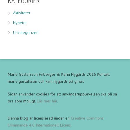
KATEGORIER
Aktiviteter
Nyheter
Uncategorized
Marie Gustafsson Friberger & Karin Nygårds 2016 Kontakt:
marie.gustafsson och karinnygards på gmail
Sidan använder cookies för att användarupplevelsen ska bli så
bra som möjligt.
Läs mer här
.
Denna blog är licensierad under en
Creative Commons
Erkännande 4.0 Internationell Licens
.