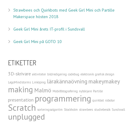
Strawbees och Quirkbots med Geek Girl Mini och Partille
Makerspace hösten 2018
Geek Girl Mini årets IT-profil i Sundsvall
Geek Girl Mini på GOTO 10
ETIKETTER
3D-skrivare
aktiviteter
bildredigering
codebug
elektronik
grafisk design
lärakännaövning
makeymakey
LegoMindstorms
Linköping
making
Malmö
Mobilfotografering
nybörjare
Partille
programmering
presentation
quirkbot
robotar
Scratch
sorteringsalgoritm
Stockholm
strawbees
studiebesök
Sundsvall
unplugged