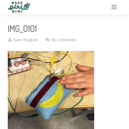
VARFÖR GEEK GIRL MINI?
IMG_0101
ARRANGERA
Karin Nygårds
No Comments
AKTIVITETSBANK
VAR?
RESURSER
OM