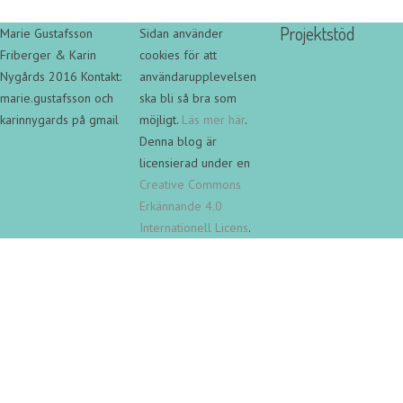
Projektstöd
Marie Gustafsson
Sidan använder
Friberger & Karin
cookies för att
Nygårds 2016 Kontakt:
användarupplevelsen
marie.gustafsson och
ska bli så bra som
karinnygards på gmail
möjligt.
Läs mer här
.
Denna blog är
licensierad under en
Creative Commons
Erkännande 4.0
Internationell Licens
.