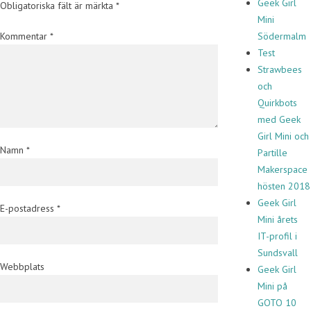
Geek Girl
Obligatoriska fält är märkta
*
Mini
Kommentar
*
Södermalm
Test
Strawbees
och
Quirkbots
med Geek
Girl Mini och
Namn
*
Partille
Makerspace
hösten 2018
Geek Girl
E-postadress
*
Mini årets
IT-profil i
Sundsvall
Webbplats
Geek Girl
Mini på
GOTO 10