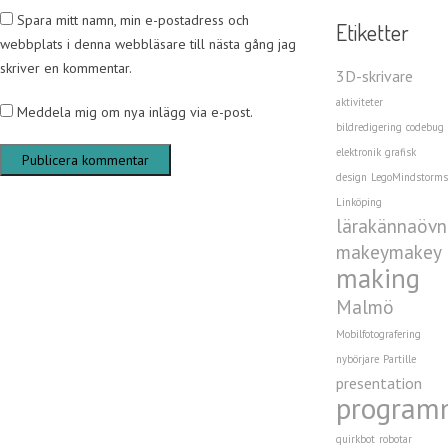
Spara mitt namn, min e-postadress och
Etiketter
webbplats i denna webbläsare till nästa gång jag
skriver en kommentar.
3D-skrivare
aktiviteter
Meddela mig om nya inlägg via e-post.
bildredigering
codebug
elektronik
grafisk
design
LegoMindstorms
Linköping
lärakännaövn
makeymakey
making
Malmö
Mobilfotografering
nybörjare
Partille
presentation
program
quirkbot
robotar