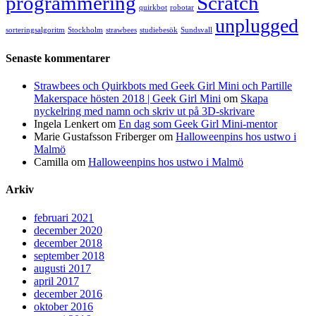
programmering
Scratch
quirkbot
robotar
unplugged
sorteringsalgoritm
Stockholm
strawbees
studiebesök
Sundsvall
Senaste kommentarer
Strawbees och Quirkbots med Geek Girl Mini och Partille
Makerspace hösten 2018 | Geek Girl Mini
om
Skapa
nyckelring med namn och skriv ut på 3D-skrivare
Ingela Lenkert
om
En dag som Geek Girl Mini-mentor
Marie Gustafsson Friberger
om
Halloweenpins hos ustwo i
Malmö
Camilla
om
Halloweenpins hos ustwo i Malmö
Arkiv
februari 2021
december 2020
december 2018
september 2018
augusti 2017
april 2017
december 2016
oktober 2016