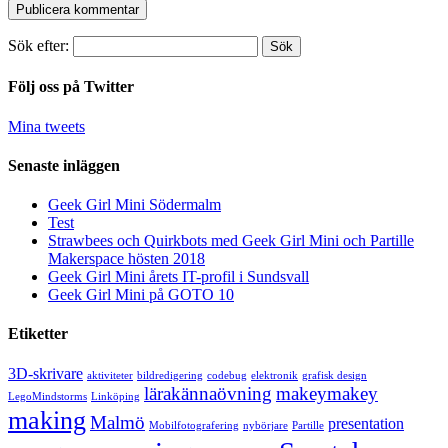
Sök efter:
Följ oss på Twitter
Mina tweets
Senaste inläggen
Geek Girl Mini Södermalm
Test
Strawbees och Quirkbots med Geek Girl Mini och Partille
Makerspace hösten 2018
Geek Girl Mini årets IT-profil i Sundsvall
Geek Girl Mini på GOTO 10
Etiketter
3D-skrivare
aktiviteter
bildredigering
codebug
elektronik
grafisk design
lärakännaövning
makeymakey
LegoMindstorms
Linköping
making
Malmö
presentation
Mobilfotografering
nybörjare
Partille