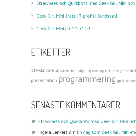
Strawbees och Quirkbots med Geek Girl Mini och
Marie Gustafsson Friberger & Karin Nygårds 2016 K
Geek Girl Mini årets IT-profil i Sundsvall
Sidan använder cookies för att användarupplevelsen
Geek Girl Mini på GOTO 10
Denna blog är licensierad under en
Creative Common
ETIKETTER
PROJEKTSTÖD
3D-skrivare
aktiviteter
bildredigering
codebug
elektronik
grafisk des
programmering
presentation
quirkbot
robo
SENASTE KOMMENTARER
Strawbees och Quirkbots med Geek Girl Mini och
Ingela Lenkert
om
En dag som Geek Girl Mini-m