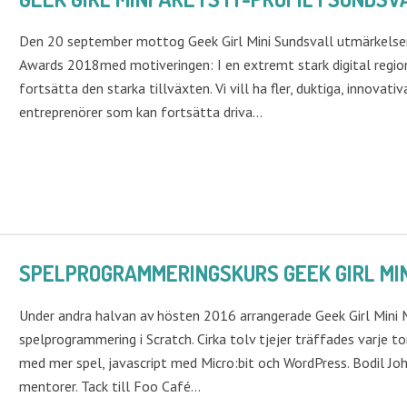
Den 20 september mottog Geek Girl Mini Sundsvall utmärkelsen 
Awards 2018med motiveringen: I en extremt stark digital regi
fortsätta den starka tillväxten. Vi vill ha fler, duktiga, innovat
entreprenörer som kan fortsätta driva…
SPELPROGRAMMERINGSKURS GEEK GIRL MI
Under andra halvan av hösten 2016 arrangerade Geek Girl Mini 
spelprogrammering i Scratch. Cirka tolv tjejer träffades varje t
med mer spel, javascript med Micro:bit och WordPress. Bodil Jo
mentorer. Tack till Foo Café…