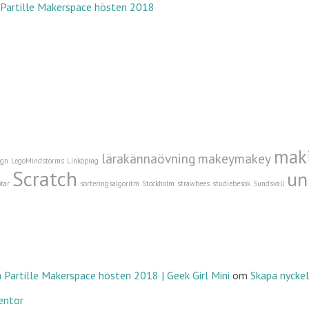
 Partille Makerspace hösten 2018
ontakt: marie.gustafsson och karinnygards på gmail
 ska bli så bra som möjligt.
Läs mer här
.
s Erkännande 4.0 Internationell Licens
.
mak
lärakännaövning
makeymakey
ign
LegoMindstorms
Linköping
Scratch
un
tar
sorteringsalgoritm
Stockholm
strawbees
studiebesök
Sundsvall
 Partille Makerspace hösten 2018 | Geek Girl Mini
om
Skapa nyckel
entor