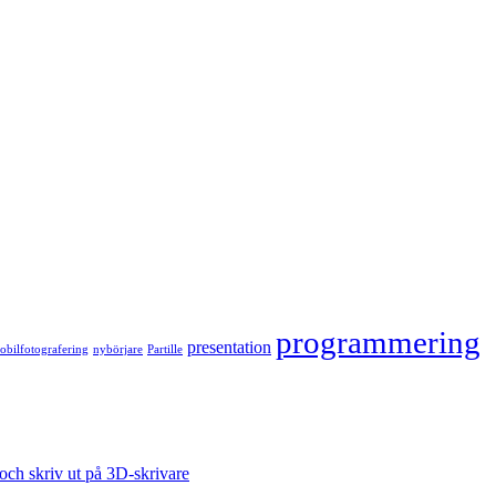
programmering
presentation
bilfotografering
nybörjare
Partille
ch skriv ut på 3D-skrivare