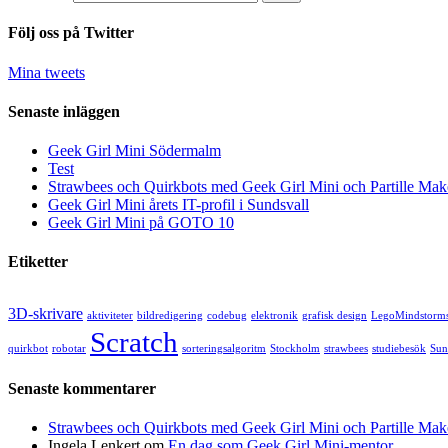
Följ oss på Twitter
Mina tweets
Senaste inläggen
Geek Girl Mini Södermalm
Test
Strawbees och Quirkbots med Geek Girl Mini och Partille Mak
Geek Girl Mini årets IT-profil i Sundsvall
Geek Girl Mini på GOTO 10
Etiketter
3D-skrivare
aktiviteter
bildredigering
codebug
elektronik
grafisk design
LegoMindstorm
Scratch
quirkbot
robotar
sorteringsalgoritm
Stockholm
strawbees
studiebesök
Sun
Senaste kommentarer
Strawbees och Quirkbots med Geek Girl Mini och Partille Mak
Ingela Lenkert
om
En dag som Geek Girl Mini-mentor