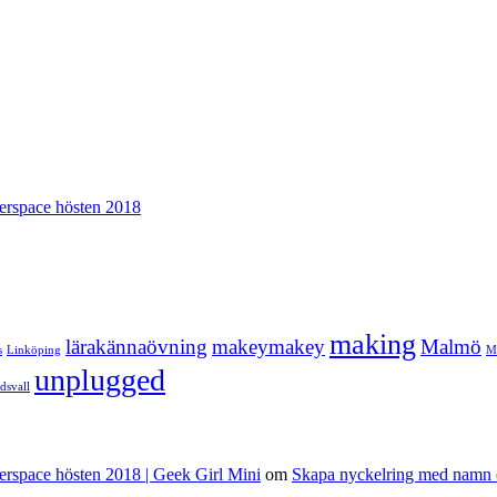
erspace hösten 2018
making
lärakännaövning
makeymakey
Malmö
s
Linköping
Mo
unplugged
dsvall
erspace hösten 2018 | Geek Girl Mini
om
Skapa nyckelring med namn o