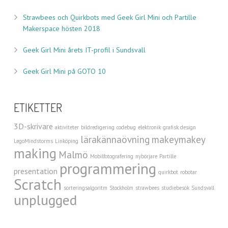
Strawbees och Quirkbots med Geek Girl Mini och Partille
Makerspace hösten 2018
Geek Girl Mini årets IT-profil i Sundsvall
Geek Girl Mini på GOTO 10
ETIKETTER
3D-skrivare
aktiviteter
bildredigering
codebug
elektronik
grafisk design
lärakännaövning
makeymakey
LegoMindstorms
Linköping
making
Malmö
Mobilfotografering
nybörjare
Partille
programmering
presentation
quirkbot
robotar
Scratch
sorteringsalgoritm
Stockholm
strawbees
studiebesök
Sundsvall
unplugged