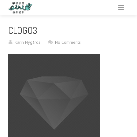
VARFÖR GEEK GIRL MINI?
CLOGO3
ARRANGERA
Karin Nygårds
No Comments
AKTIVITETSBANK
VAR?
RESURSER
OM