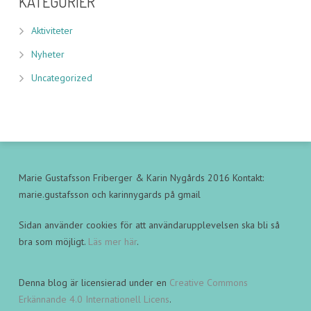
KATEGORIER
Aktiviteter
Nyheter
Uncategorized
Marie Gustafsson Friberger & Karin Nygårds 2016 Kontakt:
marie.gustafsson och karinnygards på gmail
Sidan använder cookies för att användarupplevelsen ska bli så
bra som möjligt.
Läs mer här
.
Denna blog är licensierad under en
Creative Commons
Erkännande 4.0 Internationell Licens
.