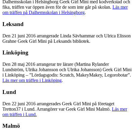
Dalhemsskolan i Helsingborg Geek Girl Mini med kodverkstad och
fika, träffen var öppen även för de som inte går på skolan.
Läs mer
om träffen på Dalhemsskolan i Helsingborg
.
Leksand
Den 21 juni 2016 arrangerade Linda Sävhammar och Ulrica Elisson
Grahne Geek Girl Mini på Leksands bibliotek.
Linköping
Den 28 maj 2016 arrangerar tre lärare (Martina Rylander
Lundström, Ulrika Johansson och Ulrika Johansson) Geek Girl Mini
i Linköping – ”Lördagsgodis: Scratch, MakeyMakey, Legorobotar”.
Läs mer om träffen i Linköping
.
Lund
Den 22 juni 2016 arrangerades Geek Girl Mini på företaget
Tretton37 i Lund. Arrangörer var Geek Girl Mini Malmö.
Läs mer
om träffen i Lund.
Malmö