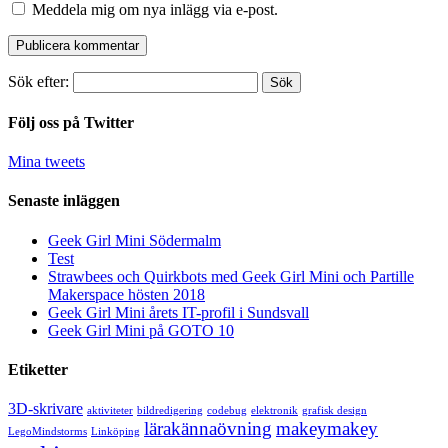
Meddela mig om nya inlägg via e-post.
Sök efter:
Följ oss på Twitter
Mina tweets
Senaste inläggen
Geek Girl Mini Södermalm
Test
Strawbees och Quirkbots med Geek Girl Mini och Partille
Makerspace hösten 2018
Geek Girl Mini årets IT-profil i Sundsvall
Geek Girl Mini på GOTO 10
Etiketter
3D-skrivare
aktiviteter
bildredigering
codebug
elektronik
grafisk design
lärakännaövning
makeymakey
LegoMindstorms
Linköping