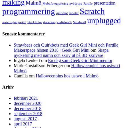
making
Malmö
presentation
Mobilfotografering
nybörjare
Partille
programmering
Scratch
quirkbot
robotar
unplugged
sorteringsalgoritm
Stockholm
strawbees
studiebesök
Sundsvall
Senaste kommentarer
Strawbees och Quirkbots med Geek Girl Mini och Partille
Makerspace hösten 2018 | Geek Girl Mini
om
Skapa
nyckelring med namn och skriv ut på 3D-skrivare
Ingela Lenkert
om
En dag som Geek Girl Mini-mentor
Marie Gustafsson Friberger
om
Halloweenpins hos ustwo i
Malmö
Camilla
om
Halloweenpins hos ustwo i Malmö
Arkiv
februari 2021
december 2020
december 2018
september 2018
augusti 2017
april 2017