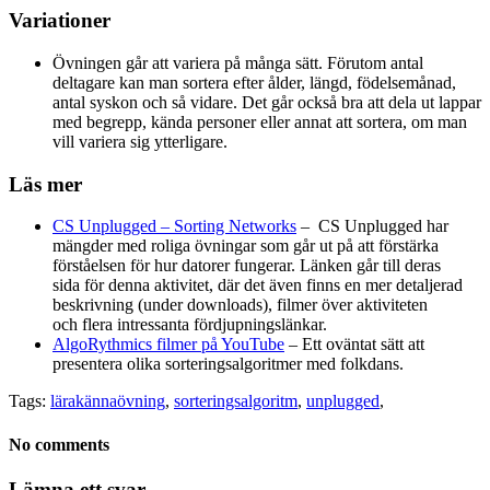
Variationer
Övningen går att variera på många sätt. Förutom antal
deltagare kan man sortera efter ålder, längd, födelsemånad,
antal syskon och så vidare. Det går också bra att dela ut lappar
med begrepp, kända personer eller annat att sortera, om man
vill variera sig ytterligare.
Läs mer
CS Unplugged – Sorting Networks
– CS Unplugged har
mängder med roliga övningar som går ut på att förstärka
förståelsen för hur datorer fungerar. Länken går till deras
sida för denna aktivitet, där det även finns en mer detaljerad
beskrivning (under downloads), filmer över aktiviteten
och flera intressanta fördjupningslänkar.
AlgoRythmics filmer på YouTube
– Ett oväntat sätt att
presentera olika sorteringsalgoritmer med folkdans.
Tags:
lärakännaövning
,
sorteringsalgoritm
,
unplugged
,
No comments
Lämna ett svar