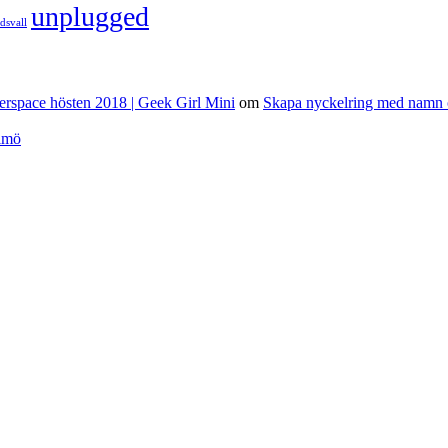
unplugged
dsvall
erspace hösten 2018 | Geek Girl Mini
om
Skapa nyckelring med namn o
lmö