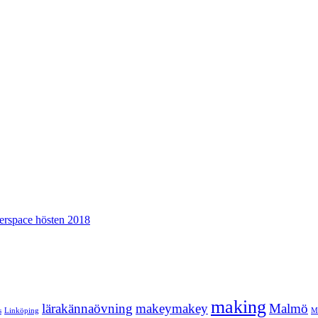
erspace hösten 2018
making
lärakännaövning
makeymakey
Malmö
s
Linköping
Mo