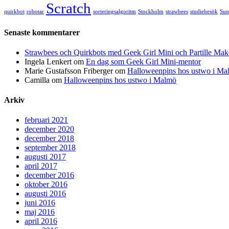
Scratch
quirkbot
robotar
sorteringsalgoritm
Stockholm
strawbees
studiebesök
Sun
Senaste kommentarer
Strawbees och Quirkbots med Geek Girl Mini och Partille Mak
Ingela Lenkert
om
En dag som Geek Girl Mini-mentor
Marie Gustafsson Friberger
om
Halloweenpins hos ustwo i Ma
Camilla
om
Halloweenpins hos ustwo i Malmö
Arkiv
februari 2021
december 2020
december 2018
september 2018
augusti 2017
april 2017
december 2016
oktober 2016
augusti 2016
juni 2016
maj 2016
april 2016