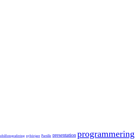
programmering
presentation
bilfotografering
nybörjare
Partille