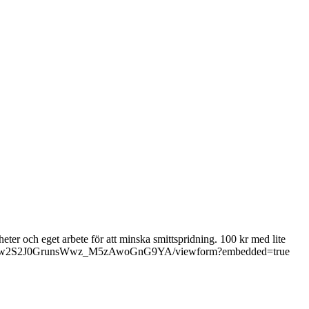
eter och eget arbete för att minska smittspridning. 100 kr med lite
0BhR3tKw2S2J0GrunsWwz_M5zAwoGnG9YA/viewform?embedded=true