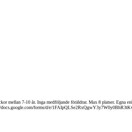
kor mellan 7-10 år. Inga medföljande föräldrar. Max 8 platser. Egna enh
en: https://docs.google.com/forms/d/e/1FAIpQLSe2RxQgwY3y7W0y