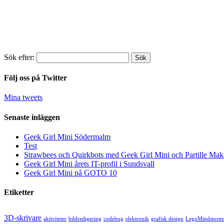
Sök efter:
Följ oss på Twitter
Mina tweets
Senaste inläggen
Geek Girl Mini Södermalm
Test
Strawbees och Quirkbots med Geek Girl Mini och Partille Mak
Geek Girl Mini årets IT-profil i Sundsvall
Geek Girl Mini på GOTO 10
Etiketter
3D-skrivare
aktiviteter
bildredigering
codebug
elektronik
grafisk design
LegoMindstorm