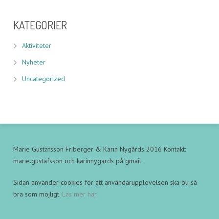
KATEGORIER
Aktiviteter
Nyheter
Uncategorized
Marie Gustafsson Friberger & Karin Nygårds 2016 Kontakt:
marie.gustafsson och karinnygards på gmail
Sidan använder cookies för att användarupplevelsen ska bli så
bra som möjligt.
Läs mer här
.