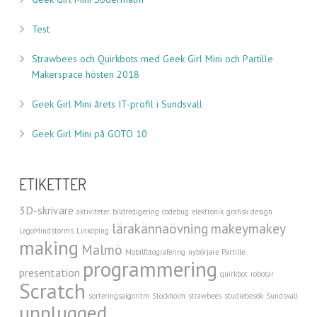
Test
Strawbees och Quirkbots med Geek Girl Mini och Partille
Makerspace hösten 2018
Geek Girl Mini årets IT-profil i Sundsvall
Geek Girl Mini på GOTO 10
ETIKETTER
3D-skrivare
aktiviteter
bildredigering
codebug
elektronik
grafisk design
lärakännaövning
makeymakey
LegoMindstorms
Linköping
making
Malmö
Mobilfotografering
nybörjare
Partille
programmering
presentation
quirkbot
robotar
Scratch
sorteringsalgoritm
Stockholm
strawbees
studiebesök
Sundsvall
unplugged