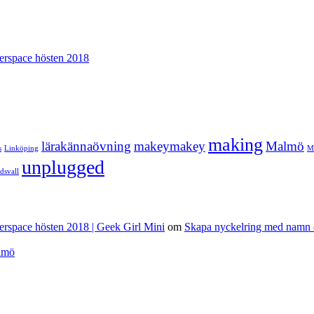
erspace hösten 2018
making
lärakännaövning
makeymakey
Malmö
s
Linköping
Mo
unplugged
dsvall
erspace hösten 2018 | Geek Girl Mini
om
Skapa nyckelring med namn o
lmö