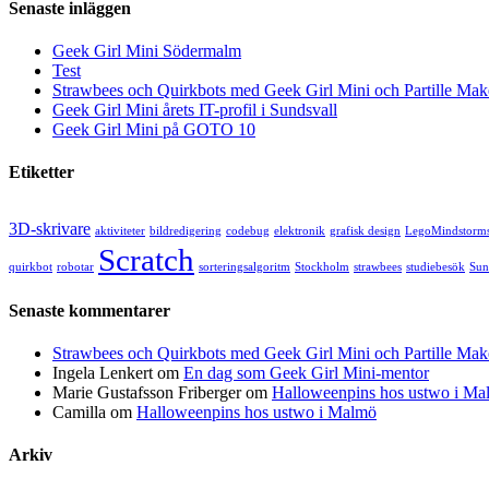
Senaste inläggen
Geek Girl Mini Södermalm
Test
Strawbees och Quirkbots med Geek Girl Mini och Partille Mak
Geek Girl Mini årets IT-profil i Sundsvall
Geek Girl Mini på GOTO 10
Etiketter
3D-skrivare
aktiviteter
bildredigering
codebug
elektronik
grafisk design
LegoMindstorm
Scratch
quirkbot
robotar
sorteringsalgoritm
Stockholm
strawbees
studiebesök
Sun
Senaste kommentarer
Strawbees och Quirkbots med Geek Girl Mini och Partille Mak
Ingela Lenkert
om
En dag som Geek Girl Mini-mentor
Marie Gustafsson Friberger
om
Halloweenpins hos ustwo i Ma
Camilla
om
Halloweenpins hos ustwo i Malmö
Arkiv