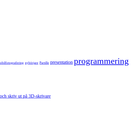
programmering
presentation
bilfotografering
nybörjare
Partille
ch skriv ut på 3D-skrivare