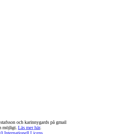
stafsson och karinnygards på gmail
m möjligt.
Läs mer här
.
 Internationell Licens
.