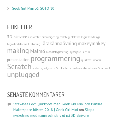
Geek Girl Mini på GOTO 10
ETIKETTER
3D-skrivare
aktiviteter
bildredigering
codebug
elektronik
grafisk design
lärakännaövning
makeymakey
LegoMindstorms
Linköping
making
Malmö
Mobilfotografering
nybörjare
Partille
programmering
presentation
quirkbot
robotar
Scratch
sorteringsalgoritm
Stockholm
strawbees
studiebesök
Sundsvall
unplugged
SENASTE KOMMENTARER
Strawbees och Quirkbots med Geek Girl Mini och Partille
Makerspace hösten 2018 | Geek Girl Mini
om
Skapa
nyckelring med namn och skriv ut på 3D-skrivare