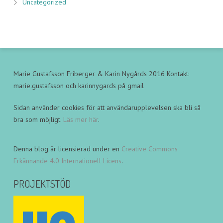
Uncategorized
Marie Gustafsson Friberger & Karin Nygårds 2016 Kontakt:
marie.gustafsson och karinnygards på gmail
Sidan använder cookies för att användarupplevelsen ska bli så
bra som möjligt.
Läs mer här
.
Denna blog är licensierad under en
Creative Commons
Erkännande 4.0 Internationell Licens
.
PROJEKTSTÖD