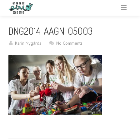
VARFÖR GEEK GIRL MINI?
DNG2014_AAGN_05003
ARRANGERA
Karin Nygårds
No Comments
AKTIVITETSBANK
VAR?
RESURSER
OM