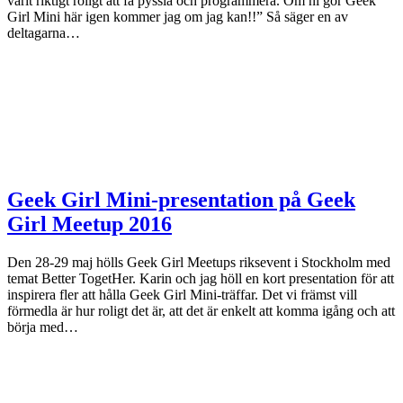
varit riktigt roligt att få pyssla och programmera. Om ni gör Geek
Girl Mini här igen kommer jag om jag kan!!” Så säger en av
deltagarna…
Geek Girl Mini-presentation på Geek
Girl Meetup 2016
Den 28-29 maj hölls Geek Girl Meetups riksevent i Stockholm med
temat Better TogetHer. Karin och jag höll en kort presentation för att
inspirera fler att hålla Geek Girl Mini-träffar. Det vi främst vill
förmedla är hur roligt det är, att det är enkelt att komma igång och att
börja med…