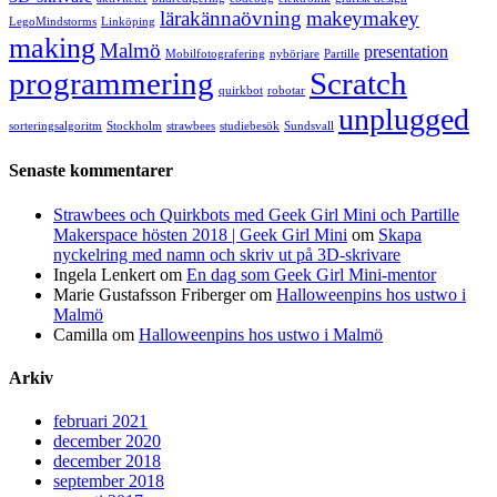
lärakännaövning
makeymakey
LegoMindstorms
Linköping
making
Malmö
presentation
Mobilfotografering
nybörjare
Partille
programmering
Scratch
quirkbot
robotar
unplugged
sorteringsalgoritm
Stockholm
strawbees
studiebesök
Sundsvall
Senaste kommentarer
Strawbees och Quirkbots med Geek Girl Mini och Partille
Makerspace hösten 2018 | Geek Girl Mini
om
Skapa
nyckelring med namn och skriv ut på 3D-skrivare
Ingela Lenkert
om
En dag som Geek Girl Mini-mentor
Marie Gustafsson Friberger
om
Halloweenpins hos ustwo i
Malmö
Camilla
om
Halloweenpins hos ustwo i Malmö
Arkiv
februari 2021
december 2020
december 2018
september 2018