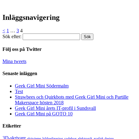
Inläggsnavigering
<
1
…
3
4
Sök efter:
Följ oss på Twitter
Mina tweets
Senaste inläggen
Geek Girl Mini Södermalm
Test
Strawbees och Quirkbots med Geek Girl Mini och Partille
Makerspace hösten 2018
Geek Girl Mini årets IT-profil i Sundsvall
Geek Girl Mini på GOTO 10
Etiketter
3D-skrivare
aktiviteter
bildredigering
codebug
elektronik
grafisk design