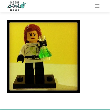
VARFÖR GEEK GIRL MINI?
ARRANGERA
AKTIVITETSBANK
VAR?
RESURSER
OM