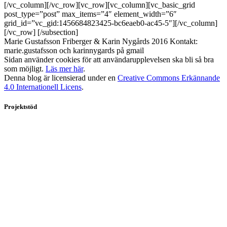
[/vc_column][/vc_row][vc_row][vc_column][vc_basic_grid
post_type=”post” max_items=”4″ element_width=”6″
grid_id=”vc_gid:1456684823425-bc6eaeb0-ac45-5″][/vc_column]
[/vc_row] [/subsection]
Marie Gustafsson Friberger & Karin Nygårds 2016 Kontakt:
marie.gustafsson och karinnygards på gmail
Sidan använder cookies för att användarupplevelsen ska bli så bra
som möjligt.
Läs mer här
.
Denna blog är licensierad under en
Creative Commons Erkännande
4.0 Internationell Licens
.
Projektstöd