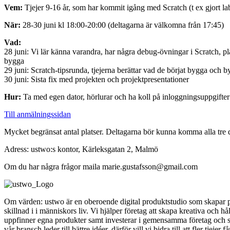
Vem:
Tjejer 9-16 år, som har kommit igång med Scratch (t ex gjort lab
När:
28-30 juni kl 18:00-20:00 (deltagarna är välkomna från 17:45)
Vad:
28 juni: Vi lär känna varandra, har några debug-övningar i Scratch, pl
bygga
29 juni: Scratch-tipsrunda, tjejerna berättar vad de börjat bygga och b
30 juni: Sista fix med projekten och projektpresentationer
Hur:
Ta med egen dator, hörlurar och ha koll på inloggningsuppgifter t
Till anmälningssidan
Mycket begränsat antal platser. Deltagarna bör kunna komma alla tre 
Adress: ustwo:s kontor, Kärleksgatan 2, Malmö
Om du har några frågor maila marie.gustafsson@gmail.com
Om värden: ustwo är en oberoende digital produktstudio som skapar p
skillnad i i människors liv. Vi hjälper företag att skapa kreativa och hål
uppfinner egna produkter samt investerar i gemensamma företag och sta
vår bransch leder till bättre idéer, därför vill vi bidra till att fler tje