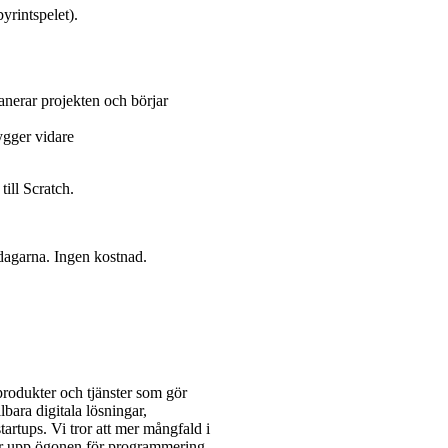
yrintspelet).
anerar projekten och börjar
ygger vidare
ill Scratch.
dagarna. Ingen kostnad.
rodukter och tjänster som gör
lbara digitala lösningar,
rtups. Vi tror att mer mångfald i
jer får upp ögonen för programmering