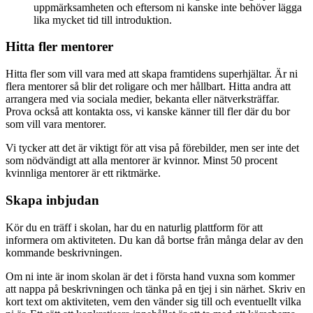
uppmärksamheten och eftersom ni kanske inte behöver lägga
lika mycket tid till introduktion.
Hitta fler mentorer
Hitta fler som vill vara med att skapa framtidens superhjältar. Är ni
flera mentorer så blir det roligare och mer hållbart. Hitta andra att
arrangera med via sociala medier, bekanta eller nätverksträffar.
Prova också att kontakta oss, vi kanske känner till fler där du bor
som vill vara mentorer.
Vi tycker att det är viktigt för att visa på förebilder, men ser inte det
som nödvändigt att alla mentorer är kvinnor. Minst 50 procent
kvinnliga mentorer är ett riktmärke.
Skapa inbjudan
Kör du en träff i skolan, har du en naturlig plattform för att
informera om aktiviteten. Du kan då bortse från många delar av den
kommande beskrivningen.
Om ni inte är inom skolan är det i första hand vuxna som kommer
att nappa på beskrivningen och tänka på en tjej i sin närhet. Skriv en
kort text om aktiviteten, vem den vänder sig till och eventuellt vilka