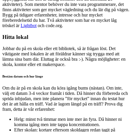
aktiviteter). Som mentor behöver du inte vara programmerare, det
finns aktiviteter som ger mycket vägledning och du lär dig på vägen.
Bygg på tidigare erfarenheter, intresse och hur mycket
föreberedelsetid du har. Två aktiviteter som har en mycket låg
tröskel är
Lightbot
och code.org.
Hitta lokal
Jobbar du på en skola eller ett bibliotek, så är frågan löst. Det
viktigaste med lokalen är att föräldrar känner sig trygga med att
lämna sina barn där. Eluttag är också bra :-). Några möjligheter: en
skola, kontor eller ett makerspace.
Bestäm datum och hur länge
Om du är på en skola kan du köra igång bums (nästan). Om inte,
välj ett datum 3-4 veckor framåt i tiden. Då hinner du förbereda och
sprida inbjudan, men inte planera ”för mycket” innan du testat hur
det är att hålla en träff. Vad är lagom längd på en träff? Prova dig
fram, detta är vår erfarenhet:
Helg: minst två timmar men inte mer än fyra. Då hinner ni
komma igång men inte tappa koncentrationen.
Efter skolan: kortare eftersom skoldagen redan tagit på