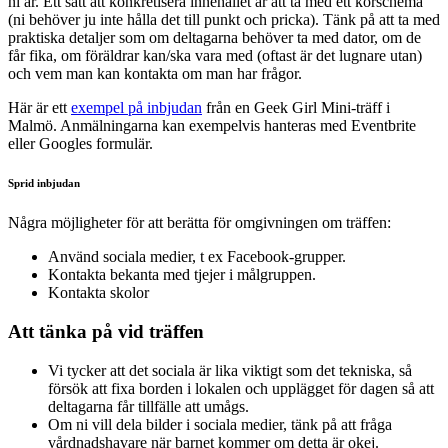
ni är. Ett sätt att konkretisera innehållet är att ta med ett körschema
(ni behöver ju inte hålla det till punkt och pricka). Tänk på att ta med
praktiska detaljer som om deltagarna behöver ta med dator, om de
får fika, om föräldrar kan/ska vara med (oftast är det lugnare utan)
och vem man kan kontakta om man har frågor.
Här är ett
exempel på inbjudan
från en Geek Girl Mini-träff i
Malmö. Anmälningarna kan exempelvis hanteras med Eventbrite
eller Googles formulär.
Sprid inbjudan
Några möjligheter för att berätta för omgivningen om träffen:
Använd sociala medier, t ex Facebook-grupper.
Kontakta bekanta med tjejer i målgruppen.
Kontakta skolor
Att tänka på vid träffen
Vi tycker att det sociala är lika viktigt som det tekniska, så
försök att fixa borden i lokalen och upplägget för dagen så att
deltagarna får tillfälle att umågs.
Om ni vill dela bilder i sociala medier, tänk på att fråga
vårdnadshavare när barnet kommer om detta är okej.